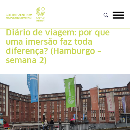
Diário de viagem: por que
uma imersão faz toda
diferença? (Hamburgo –
semana 2)