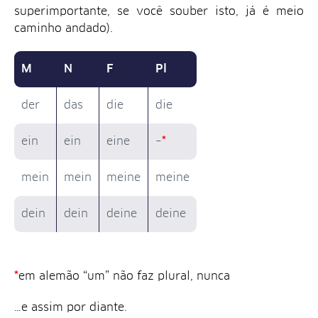
superimportante, se você souber isto, já é meio
caminho andado).
M
N
F
Pl
der
das
die
die
ein
ein
eine
–
*
mein
mein
meine
meine
dein
dein
deine
deine
*
em alemão “um” não faz plural, nunca
…e assim por diante.