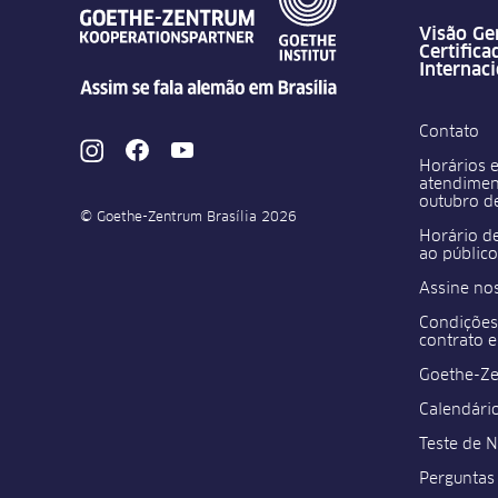
Visão Ge
Certifica
Internac
Contato
Horários e
atendimen
outubro d
© Goethe-Zentrum Brasília 2026
Horário d
ao público
Assine no
Condições
contrato e
Goethe-Zer
Calendári
Teste de 
Perguntas