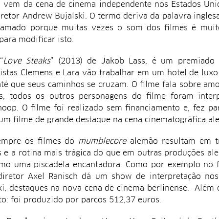
 vem da cena de cinema independente nos Estados Uni
iretor Andrew Bujalski. O termo deriva da palavra ingles
amado porque muitas vezes o som dos filmes é muito
para modificar isto.
“
Love Steaks
” (2013) de Jakob Lass, é um premiado 
istas Clemens e Lara vão trabalhar em um hotel de luxo
até que seus caminhos se cruzam. O filme fala sobre amo
is, todos os outros personagens do filme foram inter
oop. O filme foi realizado sem financiamento e, fez pa
 um filme de grande destaque na cena cinematográfica al
empre os filmes do
mumblecore
alemão resultam em tr
s e a rotina mais trágica do que em outras produções al
mo uma piscadela encantadora. Como por exemplo no f
iretor Axel Ranisch dá um show de interpretação nos 
i, destaques na nova cena de cinema berlinense. Além 
o: foi produzido por parcos 512,37 euros.