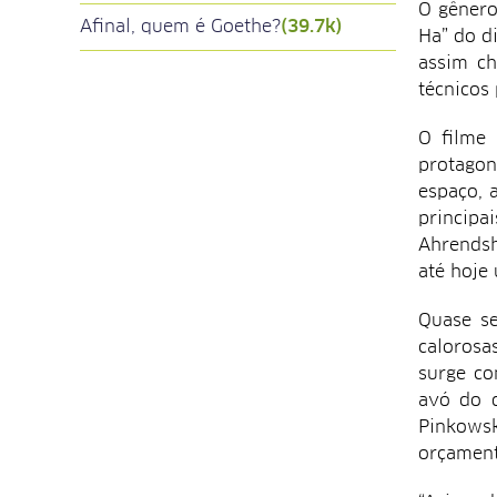
O gênero
Afinal, quem é Goethe?
(39.7k)
Ha” do d
assim ch
técnicos 
O filme 
protagon
espaço, 
principa
Ahrendsh
até hoje
Quase s
calorosa
surge co
avó do d
Pinkowsk
orçament