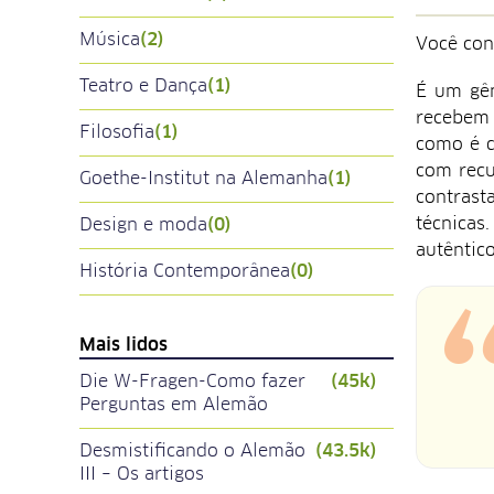
Música
(2)
Você co
Teatro e Dança
(1)
É um gên
recebem 
Filosofia
(1)
como é d
com recu
Goethe-Institut na Alemanha
(1)
contrast
técnicas
Design e moda
(0)
autêntic
História Contemporânea
(0)
Mais lidos
Die W-Fragen-Como fazer
(45k)
Perguntas em Alemão
Desmistificando o Alemão
(43.5k)
III – Os artigos