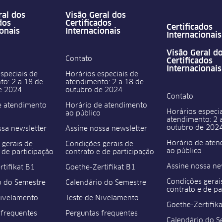
ral dos
Visão Geral dos
dos
Certificados
Certificados
ionais
Internacionais
Internacionais
Visão Geral d
Contato
Certificados
Internacionais
speciais de
Horários especiais de
to: 2 a 18 de
atendimento: 2 a 18 de
e 2024
outubro de 2024
Contato
e atendimento
Horário de atendimento
Horários especia
ao público
atendimento: 2 
outubro de 202
ssa newsletter
Assine nossa newsletter
Horário de ate
 gerais de
Condições gerais de
ao público
 de participação
contrato e de participação
Assine nossa ne
tifikat B1
Goethe-Zertifikat B1
Condições gerai
o do Semestre
Calendário do Semestre
contrato e de pa
Nivelamento
Teste de Nivelamento
Goethe-Zertifik
 frequentes
Perguntas frequentes
Calendário do S