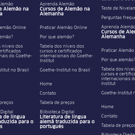
Alemão
Aprenda Alemão
Teste de Nivela
e Alemão na
Cursos de Alemão na
a
Alemanha
Perguntas frequ
Aprenda Alemã
Alemão Online
Praticar Alemão Online
Cursos de Al
Alemanha
lemão?
Por que alemão?
 níveis dos
Tabela dos níveis dos
Praticar Alemão
ertificados
cursos e certificados
onais do Goethe-
internacionais do Goethe-
Por que alemão
Institut
Tabela dos nívei
titut no Brasil
Goethe-Institut no Brasil
cursos e certifi
internacionais 
Institut
Home
Goethe-Institut 
Contato
 preços
Tabela de preços
Home
Digital
Bilbioteca Digital
Contato
a de língua
Literatura de língua
aduzida para o
alemã traduzida para o
Tabela de preço
s
português