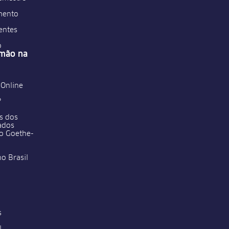
mento
entes
o
emão na
 Online
?
s dos
cados
do Goethe-
no Brasil
s