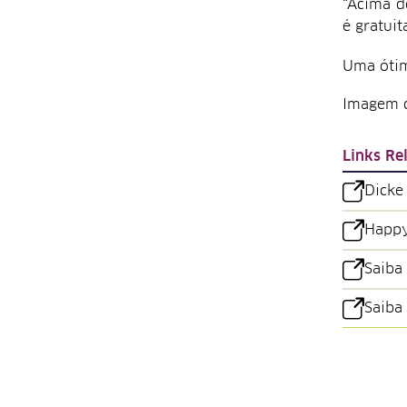
“Acima d
é gratuit
Uma ótim
Imagem d
Links Re
Dicke 
Happy
Saiba
Saiba