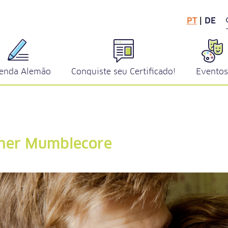
PT
|
DE
enda Alemão
Conquiste seu Certificado!
Evento
iner Mumblecore