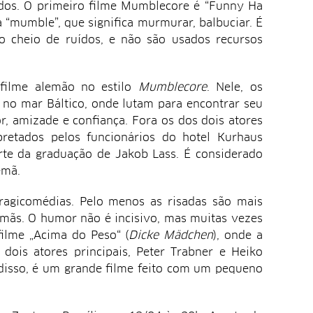
dos. O primeiro filme Mumblecore é “Funny Ha
a “mumble”, que significa murmurar, balbuciar. É
 cheio de ruídos, e não são usados recursos
filme alemão no estilo
Mumblecore
. Nele, os
 no mar Báltico, onde lutam para encontrar seu
r, amizade e confiança. Fora os dos dois atores
pretados pelos funcionários do hotel Kurhaus
rte da graduação de Jakob Lass. É considerado
emã.
agicomédias. Pelo menos as risadas são mais
emãs. O humor não é incisivo, mas muitas vezes
ilme „Acima do Peso“ (
Dicke Mädchen
), onde a
dois atores principais, Peter Trabner e Heiko
disso, é um grande filme feito com um pequeno