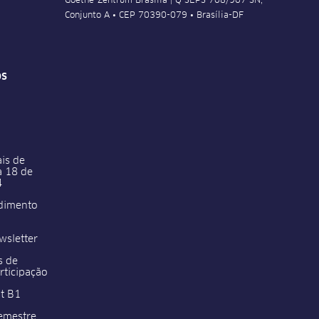
Goethe-Zentrum Brasília | Q SEPS 708/907 SN,
Conjunto A • CEP 70390-079 • Brasília-DF
os
is de
a 18 de
4
ndimento
wsletter
s de
rticipação
at B1
emestre