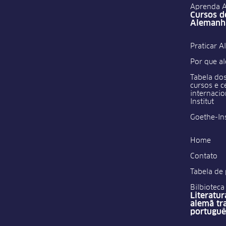
Aprenda 
Cursos d
Alemanh
Praticar 
Por que a
Tabela dos
cursos e c
internaci
Institut
Goethe-Ins
Home
Contato
Tabela de
Bilbioteca 
Literatur
alemã tr
portuguê