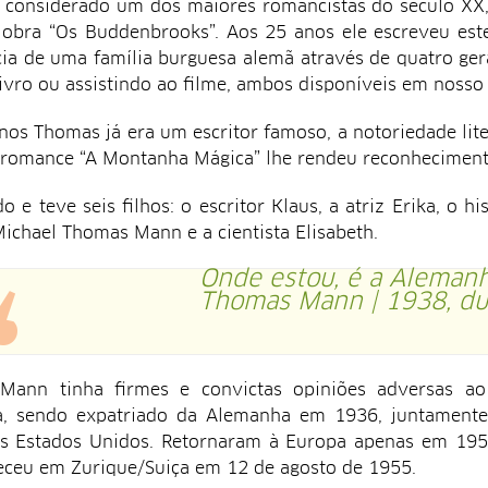
é considerado um dos maiores romancistas do século XX,
obra “Os Buddenbrooks”. Aos 25 anos ele escreveu est
ia de uma família burguesa alemã através de quatro ger
livro ou assistindo ao filme, ambos disponíveis em nosso
nos Thomas já era um escritor famoso, a notoriedade lit
romance “A Montanha Mágica” lhe rendeu reconheciment
o e teve seis filhos: o escritor Klaus, a atriz Erika, o h
Michael Thomas Mann e a cientista Elisabeth.
Onde estou, é a Alemanh
Thomas Mann | 1938, du
ann tinha firmes e convictas opiniões adversas ao 
a, sendo expatriado da Alemanha em 1936, juntamente
os Estados Unidos. Retornaram à Europa apenas em 1952
leceu em Zurique/Suiça em 12 de agosto de 1955.