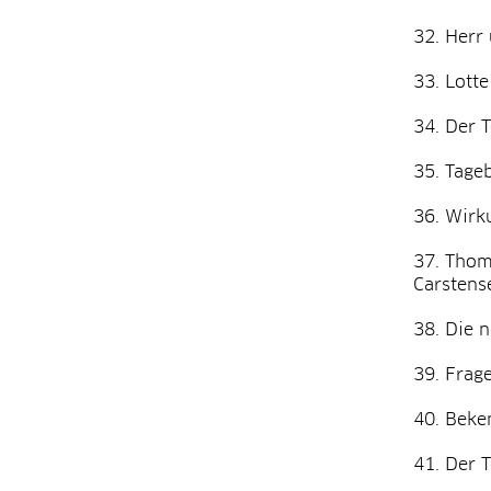
Herr 
Lotte
Der T
Tage
Wirku
Thoma
Carstens
Die 
Frag
Beken
Der T