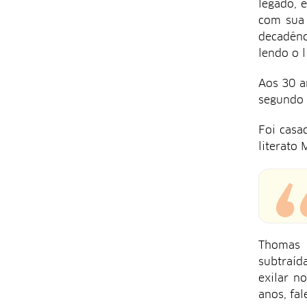
legado, 
com sua 
decadênc
lendo o 
Aos 30 a
segundo 
Foi casad
literato 
Thomas M
subtraíd
exilar n
anos, fa