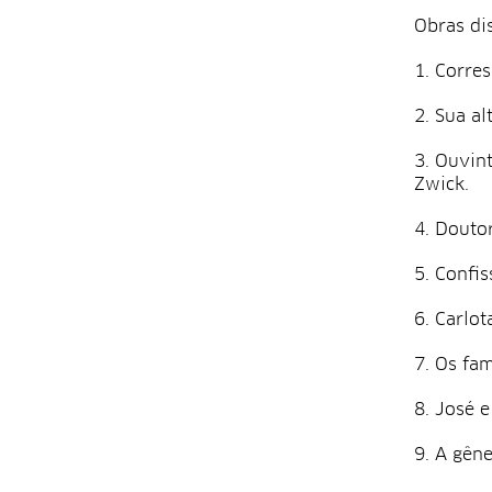
Obras di
Corres
Sua al
Ouvint
Zwick.
Doutor
Confis
Carlot
Os fam
José e
A gêne