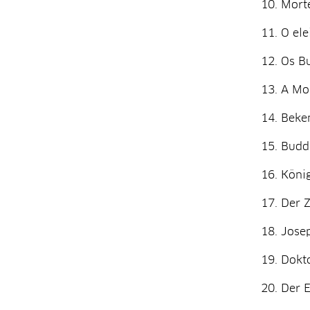
Morte
O ele
Os Bu
A Mon
Beken
Budde
König
Der Z
Josep
Dokto
Der E