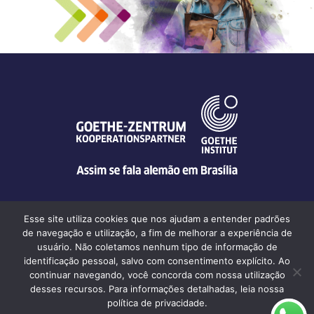
Esse site utiliza cookies que nos ajudam a entender padrões
de navegação e utilização, a fim de melhorar a experiência de
Goethe-Zentrum Brasília | Av. W5 Sul, SEPS-EQS 707/907 Conj. F,
usuário. Não coletamos nenhum tipo de informação de
salas 103–137 • CEP 70390-078 Brasília DF • Tel. +55 61 3244
identificação pessoal, salvo com consentimento explícito. Ao
6776
continuar navegando, você concorda com nossa utilização
desses recursos. Para informações detalhadas, leia nossa
política de privacidade.
© Goethe-Zentrum Brasília 2026