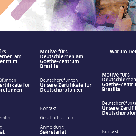
ürs
Motive fürs
Warum Deu
ernen am
Deutschlernen am
Zentrum
Goethe-Zentrum
Brasília
Motive fürs
Deutschlerne
üfungen
Deutschprüfungen
Goethe-Zentr
rtifikate für
Unsere Zertifikate für
Brasília
prüfungen
Deutschprüfungen
Deutschprüfung
Unsere Zertifi
Kontakt
Deutschprüfu
zeiten
Geschäftszeiten
g
Anmeldung
Kontakt
at
Sekretariat