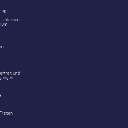
ung
tschlernen
trum
en
vertrag und
gungen
e
 Fragen