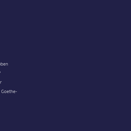
üben
?
r
 Goethe-