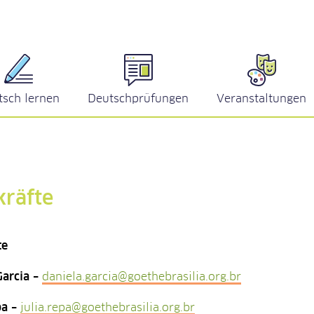
tsch lernen
Deutschprüfungen
Veranstaltungen
kräfte
te
Garcia –
daniela.garcia@goethebrasilia.org.br
pa
–
julia.repa@goethebrasilia.org.br