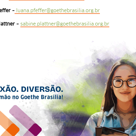
effer
–
luana.pfeffer@goethebrasilia.org.br
lattner
–
sabine.plattner@goethebrasilia.org.br