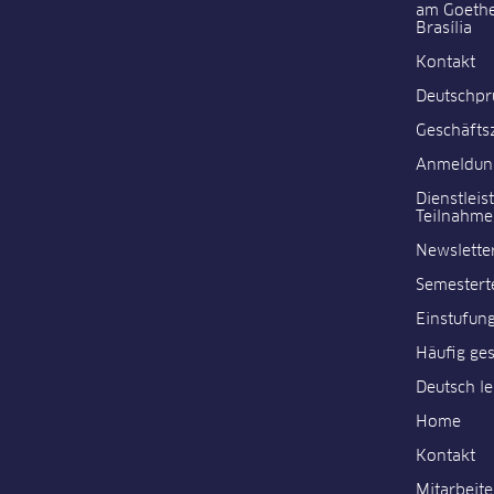
am Goeth
Brasília
Kontakt
Deutschpr
Geschäfts
Anmeldun
Dienstleis
Teilnahm
Newslette
Semestert
Einstufung
Häufig ges
Deutsch l
Home
Kontakt
Mitarbeit