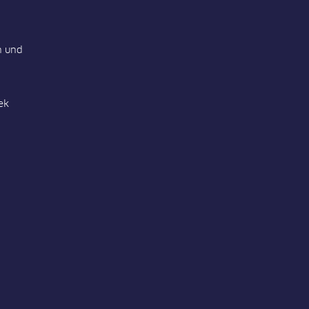
n und
ek