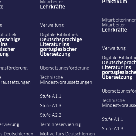
Praktikum
r
Mitarbeiter
te
Lehrkräfte
Mitarbeiterinne
Mitarbeiter
g
Verwaltung
Lehrkräfte
ibliothek
Digitale Bibliothek
prachige
Deutschsprachige
 ins
Literatur ins
Verwaltung
sischer
portugiesischer
zung
Übersetzung
Digitale Biblioth
Deutschsprach
Literatur ins
ngsförderung
Übersetzungsförderung
portugiesisch
Übersetzung
e
Technische
raussetzungen
Mindestvoraussetzungen
Übersetzungsfö
Stufe A1.1
Technische
Mindestvorauss
Stufe A1.3
Stufe A2.2
Stufe A1.1
ervierung
Terminreservierung
Stufe A1.3
rs Deutschlernen
Motive fürs Deutschlernen