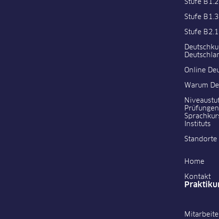
Stufe B1.2
Stufe B1.3
Stufe B2.1
Deutschku
Deutschla
Online De
Warum De
Niveaustu
Prüfungen
Sprachkur
Instituts
Standorte
Home
Kontakt
Praktik
Mitarbeit