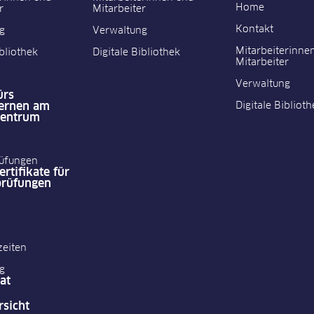
Home
r
Mitarbeiter
Kontakt
g
Verwaltung
Mitarbeiterinne
ibliothek
Digitale Bibliothek
Mitarbeiter
Verwaltung
ürs
ernen am
Digitale Biblioth
Zentrum
üfungen
rtifikate für
prüfungen
zeiten
g
at
rsicht