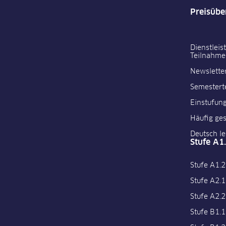
Preisübe
Dienstleis
Teilnahm
Newslette
Semestert
Einstufung
Häufig ges
Deutsch l
Stufe A1
Stufe A1.2
Stufe A2.1
Stufe A2.2
Stufe B1.1