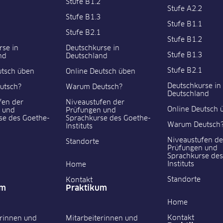
Stufe B1.2
Stufe A2.2
Stufe B1.3
Stufe B1.1
Stufe B2.1
Stufe B1.2
rse in
Deutschkurse in
Stufe B1.3
nd
Deutschland
Stufe B2.1
utsch üben
Online Deutsch üben
Deutschkurse in
utsch?
Warum Deutsch?
Deutschland
fen der
Niveaustufen der
Online Deutsch 
 und
Prüfungen und
se des Goethe-
Sprachkurse des Goethe-
Warum Deutsch
Instituts
Niveaustufen de
Standorte
Prüfungen und
Sprachkurse des
Instituts
Home
Standorte
Kontakt
um
Praktikum
Home
Kontakt
erinnen und
Mitarbeiterinnen und