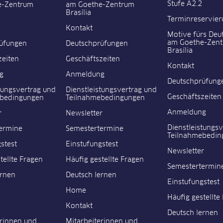
Stufe A2.2
e-Zentrum
am Goethe-Zentrum
Brasília
Terminreservier
Kontakt
Motive fürs Deu
am Goethe-Zen
üfungen
Deutschprüfungen
Brasília
zeiten
Geschäftszeiten
Kontakt
g
Anmeldung
Deutschprüfung
tungsvertrag und
Dienstleistungsvertrag und
Geschäftszeiten
ebedingungen
Teilnahmebedingungen
Anmeldung
r
Newsletter
Dienstleistungs
ermine
Semestertermine
Teilnahmebedin
stest
Einstufungstest
Newsletter
tellte Fragen
Häufig gestellte Fragen
Semestertermin
ernen
Deutsch lernen
Einstufungstest
Home
Häufig gestellte
Kontakt
Deutsch lernen
erinnen und
Mitarbeiterinnen und