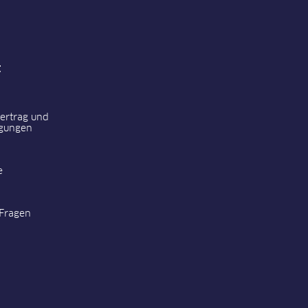
t
vertrag und
gungen
e
 Fragen