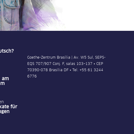
tsch?
Goethe-Zentrum Brasília | Av. W5 Sul, SEPS-
EQS 707/907 Conj. F, salas 103–137 • CEP
70390-078 Brasília DF • Tel. +55 61 3244
6776
n am
um
en
kate für
ngen