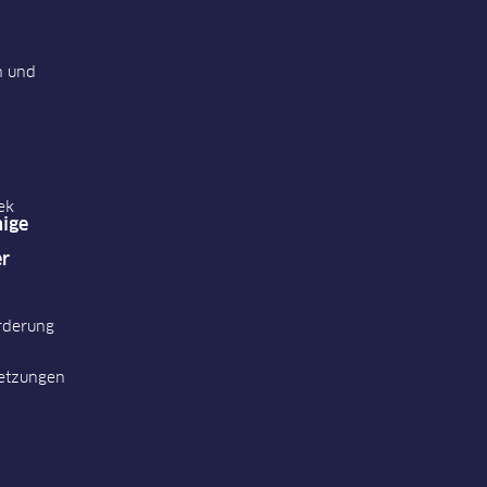
n und
ek
ige
er
rderung
etzungen