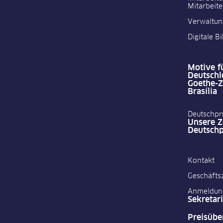
Mitarbeite
Verwaltun
Digitale B
Motive f
Deutschl
Goethe-
Brasília
Deutschpr
Unsere Ze
Deutsch
Kontakt
Geschäfts
Anmeldun
Sekretari
Preisübe