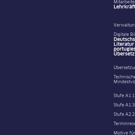
Mitarbeite
Lehrkräf
Verwaltun
Digitale B
Deutschs
Literatur
portugie
Überset
Übersetzu
Technisch
Mindestvo
Stufe A1.1
Stufe A1.3
Stufe A2.2
Terminres
Motive fü