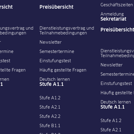
Geschäftszeiten
rsicht
Preisübersicht
Anmeldung
Sekretariat
tungsvertrag und
Dienstleistungsvertrag und
Preisübersich
ebedingungen
Teilnahmebedingungen
r
Newsletter
Dienstleistungs
ermine
Semestertermine
Teilnahmebedin
stest
Einstufungstest
Newsletter
tellte Fragen
Häufig gestellte Fragen
Semestertermin
ernen
Deutsch lernen
Einstufungstest
.1
Stufe A1.1
Häufig gestellte
Stufe A1.2
Deutsch lernen
Stufe A1.1
Stufe A2.1
Stufe A2.2
Stufe A1.2
Stufe B1.1
Stufe A2.1